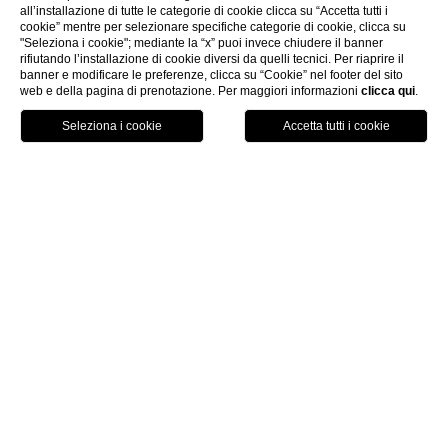
all’installazione di tutte le categorie di cookie clicca su “Accetta tutti i
cookie” mentre per selezionare specifiche categorie di cookie, clicca su
"Seleziona i cookie"; mediante la “x” puoi invece chiudere il banner
rifiutando l’installazione di cookie diversi da quelli tecnici. Per riaprire il
banner e modificare le preferenze, clicca su “Cookie” nel footer del sito
web e della pagina di prenotazione. Per maggiori informazioni
clicca qui
.
HOTEL
PRENOTA
CHIAMA
HOME
Hotel con piscina coperta
vicino Lugano
Se sei alla ricerca di un
hotel con piscina coperta
vicino Lugano
,
Swiss Diamond Hotel
Lugano
è la
struttura che fa al caso tuo. Un magnifico hotel 5
stelle con servizi di alta qualità e, soprattutto, con